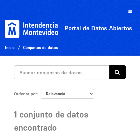
Ir
al
Toggle
contenido
naviga
Portal de Datos Abiertos
Inicio
Conjuntos de datos
Ordenar por
1 conjunto de datos
encontrado