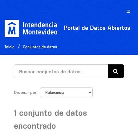
Ir
al
Toggle
contenido
naviga
Portal de Datos Abiertos
Inicio
Conjuntos de datos
Ordenar por
1 conjunto de datos
encontrado