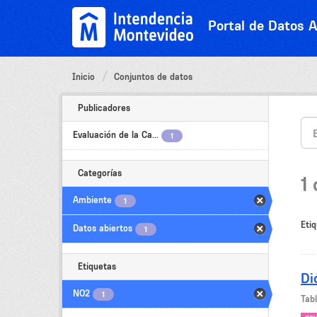
Ir
al
Portal de Datos A
contenido
Inicio
Conjuntos de datos
Publicadores
Evaluación de la Ca...
1
Categorías
1
Ambiente
1
Etiq
Datos abiertos
1
Etiquetas
Di
NO2
1
Tab