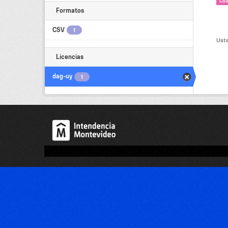
CS
Formatos
CSV
1
Uste
Licencias
dag-uy
1