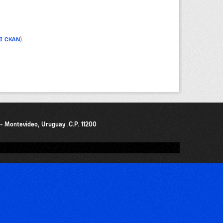
PI CKAN
).
0 - Montevideo, Uruguay .C.P. 11200