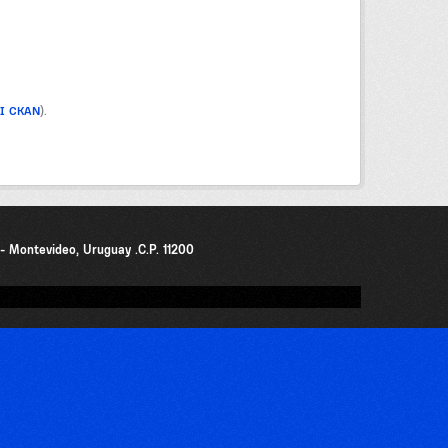
PI CKAN
).
0 - Montevideo, Uruguay .C.P. 11200