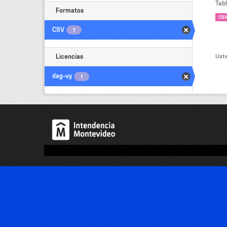
Tab
Formatos
CS
CSV
1
Uste
Licencias
dag-uy
1