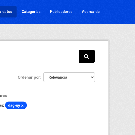
e datos
Categorías
Publicadores
Acerca de
Ordenar por
ores:
as:
dag-uy