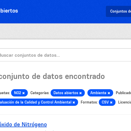
biertos
Conjuntos d
 conjunto de datos encontrado
uetas:
NO2
Categorías:
Datos abiertos
Ambiente
Publicad
aluación de la Calidad y Control Ambiental
Formatos:
CSV
Licenci
óxido de Nitrógeno