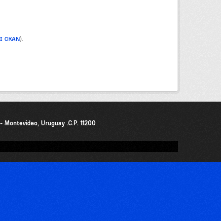
PI CKAN
).
0 - Montevideo, Uruguay .C.P. 11200