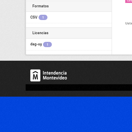
CS
Formatos
CSV
1
Uste
Licencias
dag-uy
1