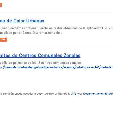
P
las de Calor Urbanas
e juego de datos contiene 3 archivos ráster obtenidos de la aplicación URSA (
arrollada por el Banco Interamericano de...
TIFF
mites de Centros Comunales Zonales
pefile de polígonos de los 18 centros comunales zonales.
ps://geoweb.montevideo.gub.uy/geonetwork/srv/spa/catalog.search#/metada
d también puede acceder a este registro utilizando la
API
(ver
Documentacion del A