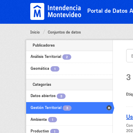
Ir
al
Portal de Datos A
contenido
Inicio
Conjuntos de datos
Publicadores
Análisis Territorial
2
Geomática
1
3
Categorías
Etiq
Datos abiertos
3
Gestión Territorial
3
Us
Ambiente
1
Con
202
Productivo
1