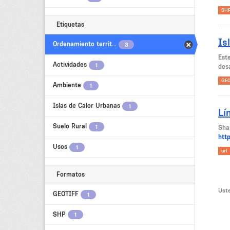
SH
Etiquetas
Is
Ordenamiento territ...
3
Est
Actividades
1
des
GEO
Ambiente
1
Islas de Calor Urbanas
1
Lí
Suelo Rural
1
Sha
htt
Usos
1
url
Formatos
Uste
GEOTIFF
1
SHP
1