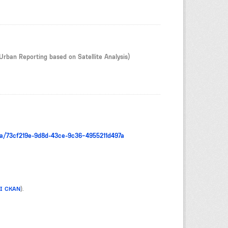
Urban Reporting based on Satellite Analysis)
ta/73cf219e-9d8d-43ce-9c36-4955211d497a
PI CKAN
).