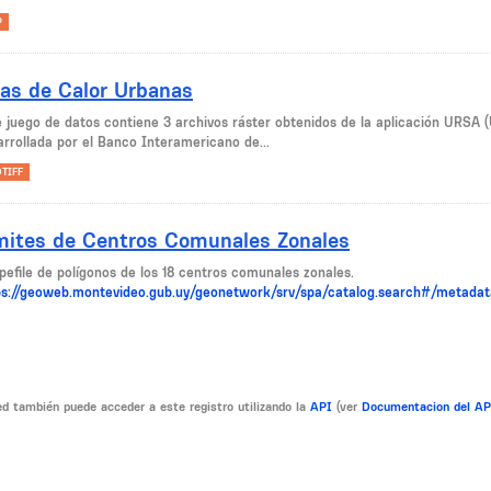
P
las de Calor Urbanas
e juego de datos contiene 3 archivos ráster obtenidos de la aplicación URSA (
arrollada por el Banco Interamericano de...
TIFF
mites de Centros Comunales Zonales
pefile de polígonos de los 18 centros comunales zonales.
ps://geoweb.montevideo.gub.uy/geonetwork/srv/spa/catalog.search#/metada
d también puede acceder a este registro utilizando la
API
(ver
Documentacion del A