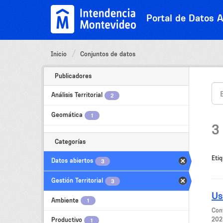
Ir
al
Portal de Datos A
contenido
Inicio
Conjuntos de datos
Publicadores
Análisis Territorial
2
Geomática
1
3
Categorías
Etiq
Datos abiertos
3
Gestión Territorial
3
Us
Ambiente
1
Con
202
Productivo
1