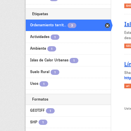
SH
Etiquetas
Is
Ordenamiento territ...
3
Est
Actividades
1
des
GEO
Ambiente
1
Islas de Calor Urbanas
1
Lí
Suelo Rural
1
Sha
htt
Usos
1
url
Formatos
Uste
GEOTIFF
1
SHP
1