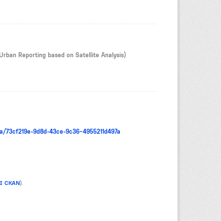
Urban Reporting based on Satellite Analysis)
ta/73cf219e-9d8d-43ce-9c36-4955211d497a
PI CKAN
).