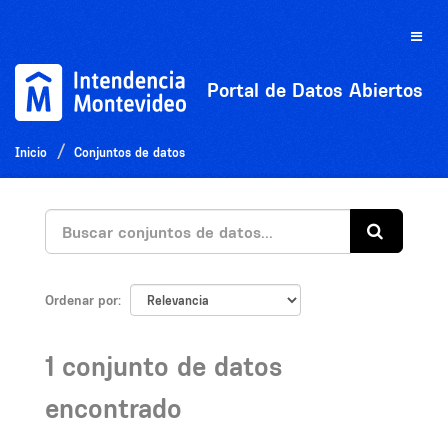
Ir
al
Toggle
contenido
naviga
Portal de Datos Abiertos
Inicio
Conjuntos de datos
Ordenar por
1 conjunto de datos
encontrado