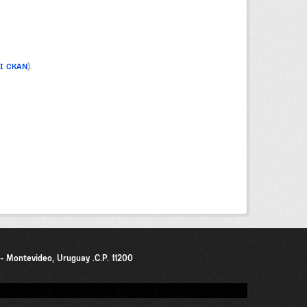
PI CKAN
).
0 - Montevideo, Uruguay .C.P. 11200