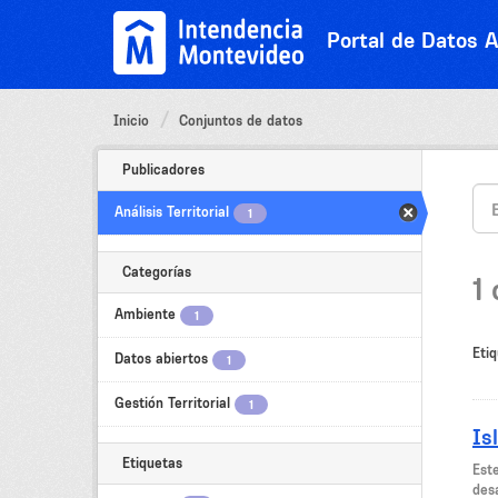
Ir
al
Portal de Datos A
contenido
Inicio
Conjuntos de datos
Publicadores
Análisis Territorial
1
Categorías
1
Ambiente
1
Etiq
Datos abiertos
1
Gestión Territorial
1
Is
Etiquetas
Est
des