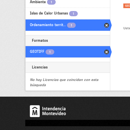
Ambiente
1
GEO
Islas de Calor Urbanas
1
Ordenamiento territ...
1
Uste
Formatos
GEOTIFF
1
Licencias
No hay Licencias que coincidan con esta
búsqueda