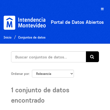
Ir
al
Toggle
contenido
naviga
Portal de Datos Abiertos
Inicio
Conjuntos de datos
Ordenar por
1 conjunto de datos
encontrado