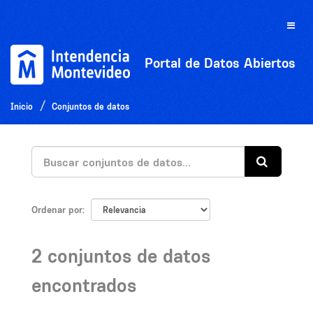
Ir
al
Toggle
contenido
naviga
Portal de Datos Abiertos
Inicio
Conjuntos de datos
Ordenar por
2 conjuntos de datos
encontrados