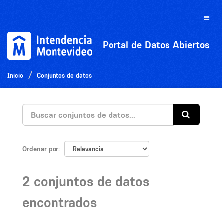
Ir
al
Toggle
contenido
naviga
Portal de Datos Abiertos
Inicio
Conjuntos de datos
Ordenar por
2 conjuntos de datos
encontrados