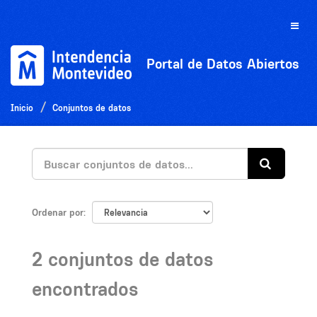
Ir
al
Toggle
contenido
naviga
Portal de Datos Abiertos
Inicio
Conjuntos de datos
Ordenar por
2 conjuntos de datos
encontrados