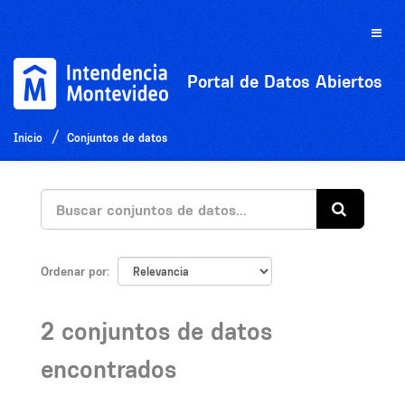
Ir
al
Toggle
contenido
naviga
Portal de Datos Abiertos
Inicio
Conjuntos de datos
Ordenar por
2 conjuntos de datos
encontrados