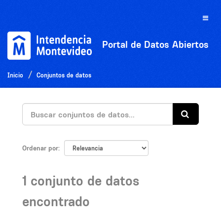
Ir
al
Toggle
contenido
naviga
Portal de Datos Abiertos
Inicio
Conjuntos de datos
Ordenar por
1 conjunto de datos
encontrado