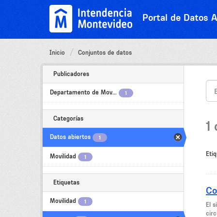
Ir
al
Portal de Datos A
contenido
Inicio
Conjuntos de datos
Publicadores
Departamento de Mov...
1
Categorías
1
Datos abiertos
1
Etiq
Movilidad
1
Etiquetas
Co
Movilidad
1
El 
circ