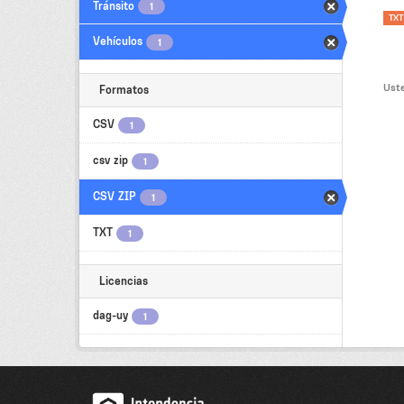
Tránsito
1
TXT
Vehículos
1
Uste
Formatos
CSV
1
csv zip
1
CSV ZIP
1
TXT
1
Licencias
dag-uy
1