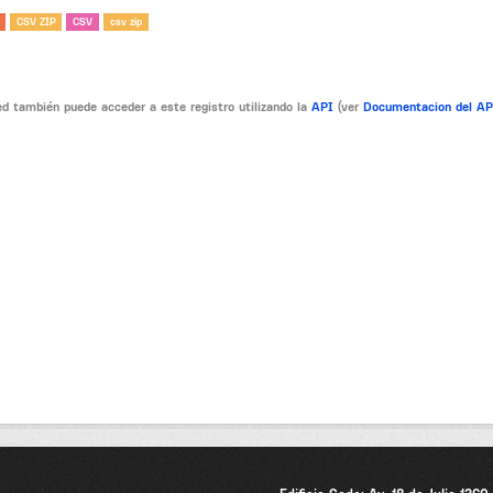
CSV ZIP
CSV
csv zip
d también puede acceder a este registro utilizando la
API
(ver
Documentacion del A