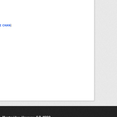
PI CKAN
).