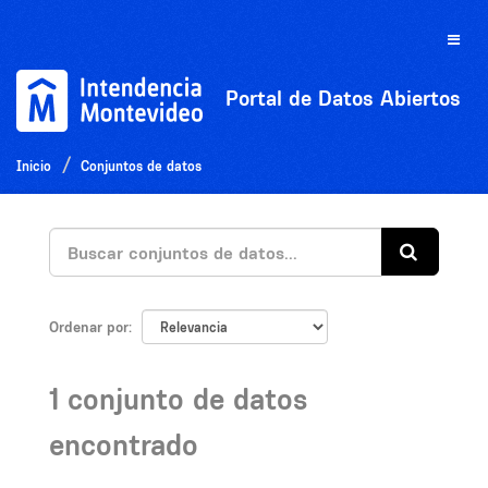
Ir
al
Toggle
contenido
naviga
Portal de Datos Abiertos
Inicio
Conjuntos de datos
Ordenar por
1 conjunto de datos
encontrado