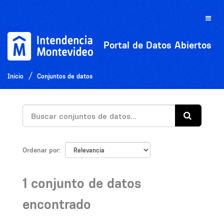
Ir
al
Toggle
contenido
naviga
Portal de Datos Abiertos
Inicio
Conjuntos de datos
Ordenar por
1 conjunto de datos
encontrado