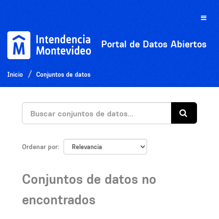
Ir
al
Toggle
contenido
naviga
Portal de Datos Abiertos
Inicio
Conjuntos de datos
Ordenar por
Conjuntos de datos no
encontrados