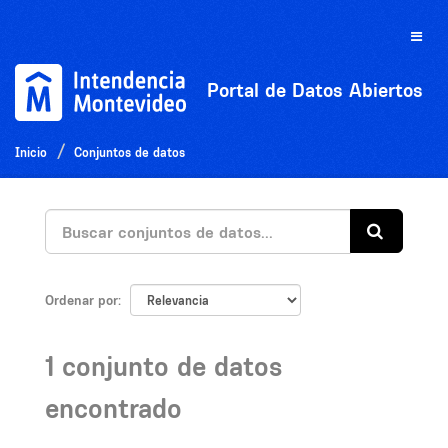
Ir
al
Toggle
contenido
naviga
Portal de Datos Abiertos
Inicio
Conjuntos de datos
Ordenar por
1 conjunto de datos
encontrado