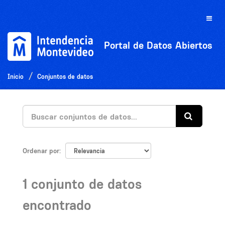
Ir
al
Toggle
contenido
naviga
Portal de Datos Abiertos
Inicio
Conjuntos de datos
Ordenar por
1 conjunto de datos
encontrado