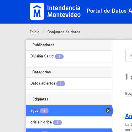
Ir
al
Portal de Datos A
contenido
Inicio
Conjuntos de datos
Publicadores
División Salud
1
Categorías
1
Datos abiertos
1
Etiq
Etiquetas
agua
1
An
crisis hidríca
1
La 
veri