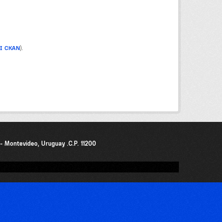
PI CKAN
).
0 - Montevideo, Uruguay .C.P. 11200