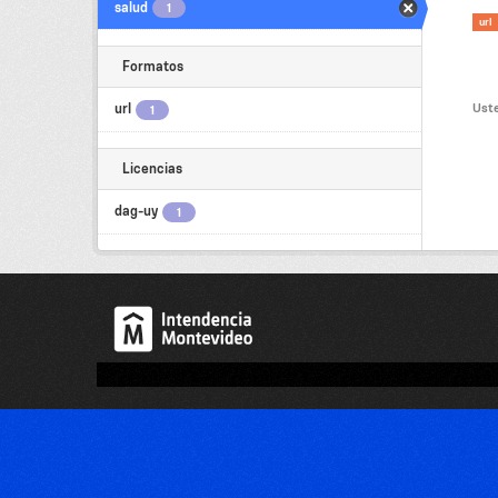
salud
1
url
Formatos
Uste
url
1
Licencias
dag-uy
1