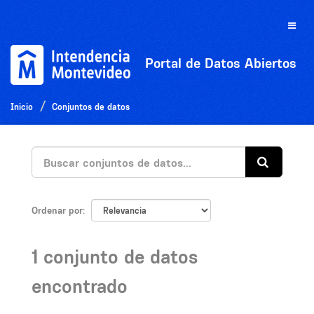
Ir
al
Toggle
contenido
naviga
Portal de Datos Abiertos
Inicio
Conjuntos de datos
Ordenar por
1 conjunto de datos
encontrado