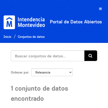
Ir
al
Toggle
contenido
naviga
Portal de Datos Abiertos
Inicio
Conjuntos de datos
Ordenar por
1 conjunto de datos
encontrado