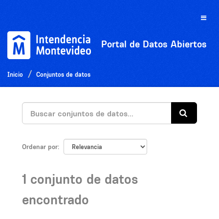
Ir
al
Toggle
contenido
naviga
Portal de Datos Abiertos
Inicio
Conjuntos de datos
Ordenar por
1 conjunto de datos
encontrado