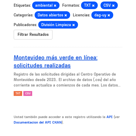
Etiquetas:
ambiental
Formatos:
TXT
CSV
Categorías:
Datos abiertos
Licencias:
dag-uy
Publicadores:
División Limpieza
Filtrar Resultados
Montevideo más verde en línea:
solicitudes realizadas
Registro de las solicitudes dirigidas al Centro Operativo de
Montevideo desde 2023.. El archivo de datos (.csv) del año
corriente se actualiza a comienzos de cada mes. Los datos...
TXT
CSV
Usted también puede acceder a este registro utilizando la
API
(ver
Documentacion del API CKAN
).