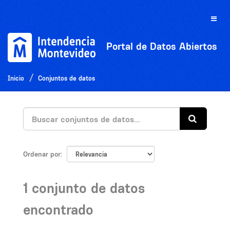
Ir
al
Toggle
contenido
naviga
Portal de Datos Abiertos
Inicio
Conjuntos de datos
Ordenar por
1 conjunto de datos
encontrado