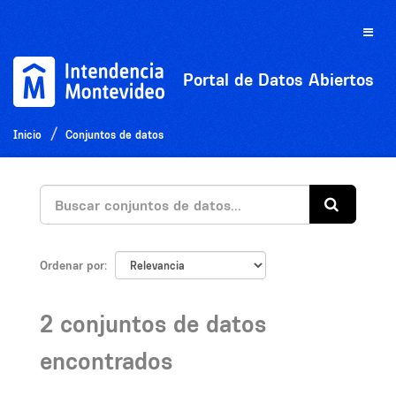
Ir
al
Toggle
contenido
naviga
Portal de Datos Abiertos
Inicio
Conjuntos de datos
Ordenar por
2 conjuntos de datos
encontrados