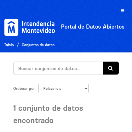
Ir
al
Toggle
contenido
naviga
Portal de Datos Abiertos
Inicio
Conjuntos de datos
Ordenar por
1 conjunto de datos
encontrado