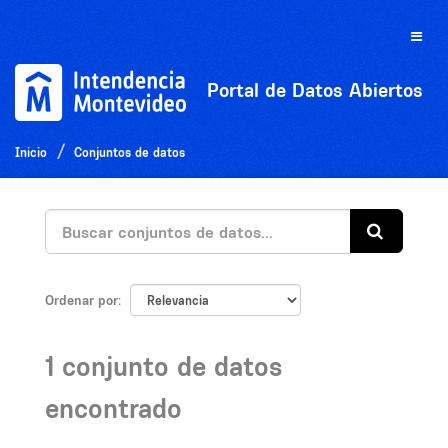
Ir
al
Toggle
contenido
naviga
Portal de Datos Abiertos
Inicio
Conjuntos de datos
Ordenar por
1 conjunto de datos
encontrado