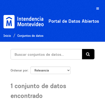
Ir
al
Toggle
contenido
naviga
Portal de Datos Abiertos
Inicio
Conjuntos de datos
Ordenar por
1 conjunto de datos
encontrado