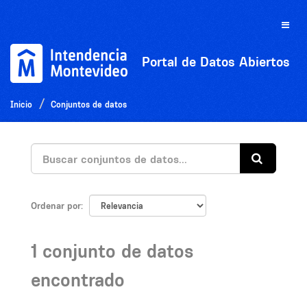
Ir
al
Toggle
contenido
naviga
Portal de Datos Abiertos
Inicio
Conjuntos de datos
Ordenar por
1 conjunto de datos
encontrado