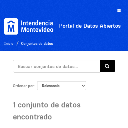
Ir
al
Toggle
contenido
naviga
Portal de Datos Abiertos
Inicio
Conjuntos de datos
Ordenar por
1 conjunto de datos
encontrado