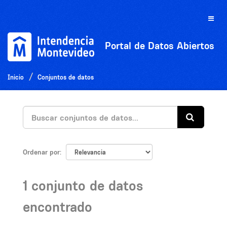
Ir
al
Toggle
contenido
naviga
Portal de Datos Abiertos
Inicio
Conjuntos de datos
Ordenar por
1 conjunto de datos
encontrado