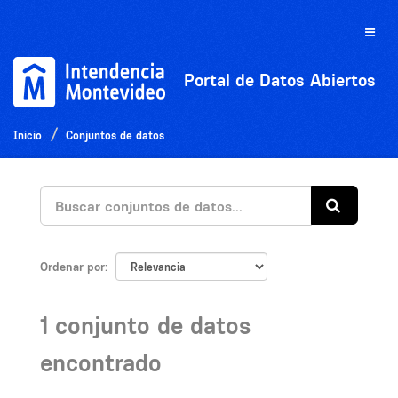
Ir
al
Toggle
contenido
naviga
Portal de Datos Abiertos
Inicio
Conjuntos de datos
Ordenar por
1 conjunto de datos
encontrado