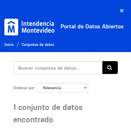
Ir
al
Toggle
contenido
naviga
Portal de Datos Abiertos
Inicio
Conjuntos de datos
Ordenar por
1 conjunto de datos
encontrado