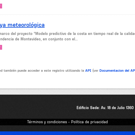
V
ya meteorológica
marco del proyecto “Modelo predictivo de la costa en tiempo real de la calidad
endencia de Montevideo, en conjunto con el...
V
d también puede acceder a este registro utilizando la
API
(ver
Documentacion del A
Edificio Sede: Av. 18 de Julio 136
Términos y condiciones - Política de privacidad