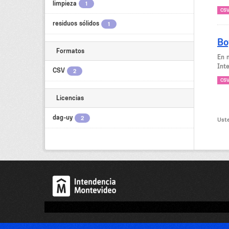
limpieza
1
CS
residuos sólidos
1
Bo
Formatos
En 
Int
CSV
2
CS
Licencias
dag-uy
2
Uste