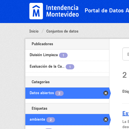
Ir
al
Portal de Datos A
contenido
Inicio
Conjuntos de datos
Publicadores
División Limpieza
1
Evaluación de la Ca...
1
2
Categorías
Etiq
Datos abiertos
2
Etiquetas
Es
ambiente
2
La 
desc