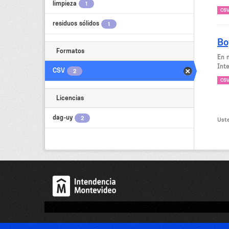
limpieza
1
CS
residuos sólidos
1
Bo
Formatos
En 
Int
CSV
2
CS
Licencias
dag-uy
2
Uste