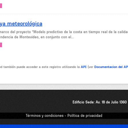
V
ya meteorológica
marco del proyecto “Modelo predictivo de la costa en tiempo real de la calidad
endencia de Montevideo, en conjunto con el...
V
d también puede acceder a este registro utilizando la
API
(ver
Documentacion del A
Edificio Sede: Av. 18 de Julio 136
Términos y condiciones - Política de privacidad