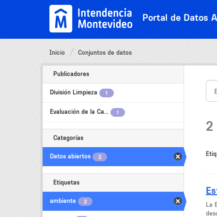
Ir
al
Portal de Datos A
contenido
Inicio
Conjuntos de datos
Publicadores
División Limpieza
1
Evaluación de la Ca...
1
2
Categorías
Etiq
Datos abiertos
2
Etiquetas
Es
ambiente
2
La 
desc