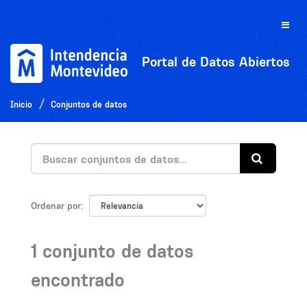
Ir
al
Toggle
contenido
naviga
Portal de Datos Abiertos
Inicio
Conjuntos de datos
Ordenar por
1 conjunto de datos
encontrado