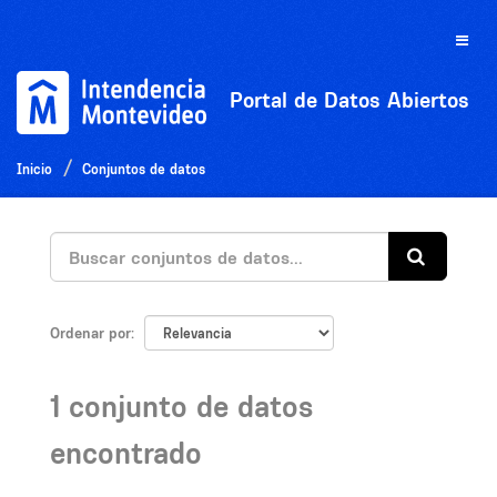
Ir
al
Toggle
contenido
naviga
Portal de Datos Abiertos
Inicio
Conjuntos de datos
Ordenar por
1 conjunto de datos
encontrado