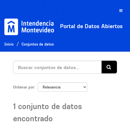
Ir
al
Toggle
contenido
naviga
Portal de Datos Abiertos
Inicio
Conjuntos de datos
Ordenar por
1 conjunto de datos
encontrado