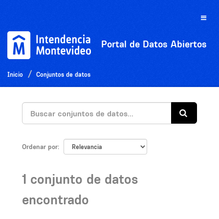
Ir
al
Toggle
contenido
naviga
Portal de Datos Abiertos
Inicio
Conjuntos de datos
Ordenar por
1 conjunto de datos
encontrado