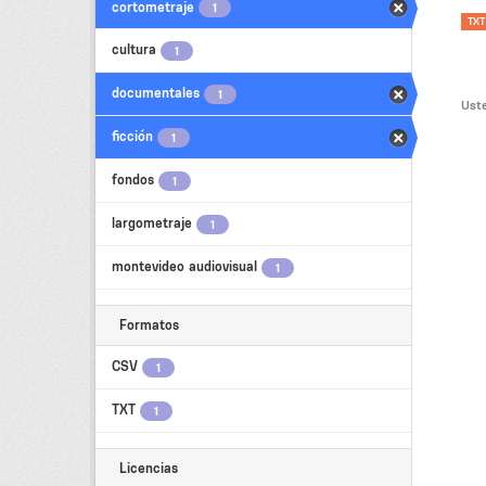
cortometraje
1
TXT
cultura
1
documentales
1
Uste
ficción
1
fondos
1
largometraje
1
montevideo audiovisual
1
Formatos
CSV
1
TXT
1
Licencias