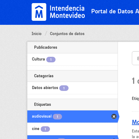
Ir
al
Portal de Datos A
contenido
Inicio
Conjuntos de datos
Publicadores
Cultura
1
Categorías
1
Datos abiertos
1
Etiq
Etiquetas
audiovisual
1
Mo
cine
1
Est
la a