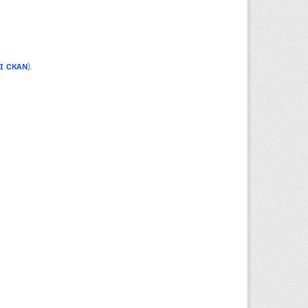
PI CKAN
).