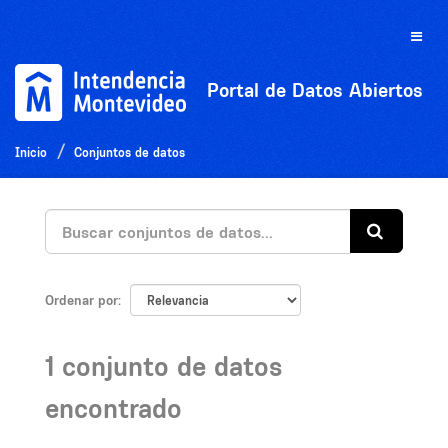
Ir
al
Toggle
contenido
naviga
Portal de Datos Abiertos
Inicio
Conjuntos de datos
Ordenar por
1 conjunto de datos
encontrado