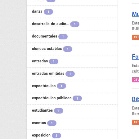
danza
1
Mu
Est
desarrollo de audie...
1
SUB
documentales
1
TXT
elencos estables
1
Fo
entradas
1
Est
cult
entradas emitidas
1
CS
espectáculos
1
Bi
espectáculos públicos
1
Est
estudiantes
1
Serv
TXT
eventos
1
exposicion
1