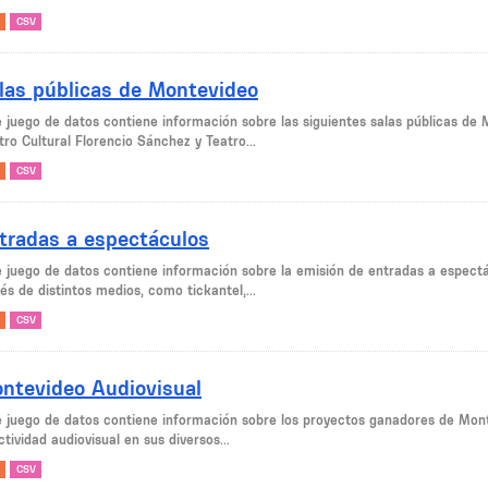
CSV
las públicas de Montevideo
 juego de datos contiene información sobre las siguientes salas públicas de M
ro Cultural Florencio Sánchez y Teatro...
CSV
tradas a espectáculos
e juego de datos contiene información sobre la emisión de entradas a espectá
és de distintos medios, como tickantel,...
CSV
ntevideo Audiovisual
e juego de datos contiene información sobre los proyectos ganadores de Monte
ctividad audiovisual en sus diversos...
CSV