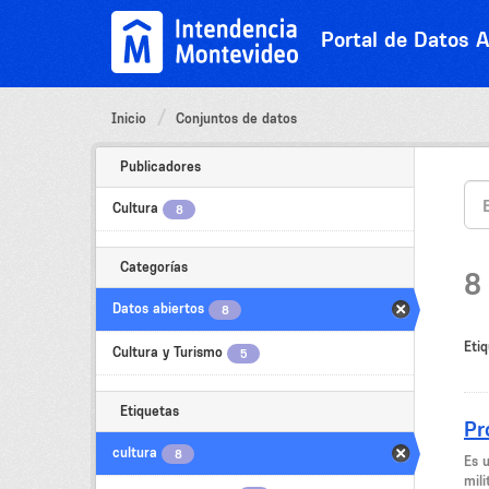
Ir
al
Portal de Datos A
contenido
Inicio
Conjuntos de datos
Publicadores
Cultura
8
Categorías
8
Datos abiertos
8
Etiq
Cultura y Turismo
5
Etiquetas
Pr
cultura
8
Es 
mili