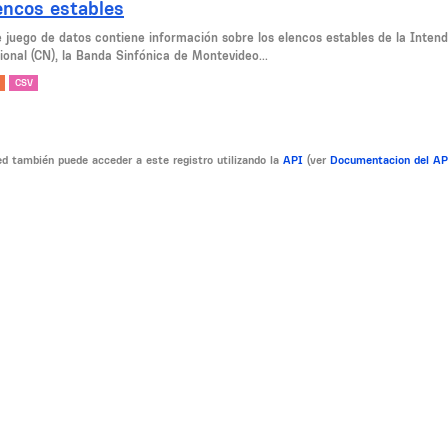
encos estables
e juego de datos contiene información sobre los elencos estables de la Inte
ional (CN), la Banda Sinfónica de Montevideo...
CSV
d también puede acceder a este registro utilizando la
API
(ver
Documentacion del A