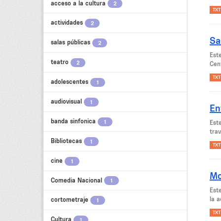
acceso a la cultura
2
TXT
actividades
2
Sa
salas públicas
2
Este
teatro
2
Cent
TXT
adolescentes
1
audiovisual
1
En
banda sinfonica
1
Est
trav
Bibliotecas
1
TXT
cine
1
Mo
Comedia Nacional
1
Est
la a
cortometraje
1
TXT
Cultura
1