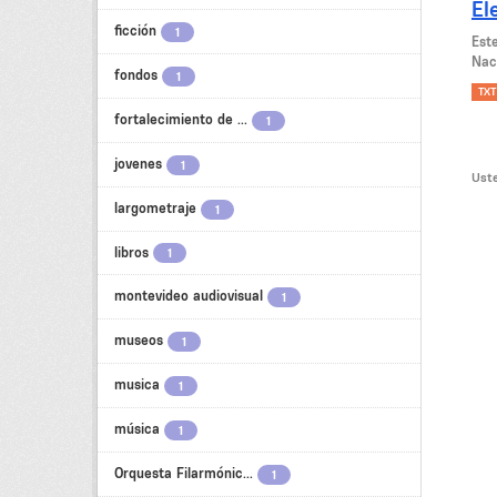
El
ficción
1
Est
Nac
fondos
1
TXT
fortalecimiento de ...
1
jovenes
1
Uste
largometraje
1
libros
1
montevideo audiovisual
1
museos
1
musica
1
música
1
Orquesta Filarmónic...
1