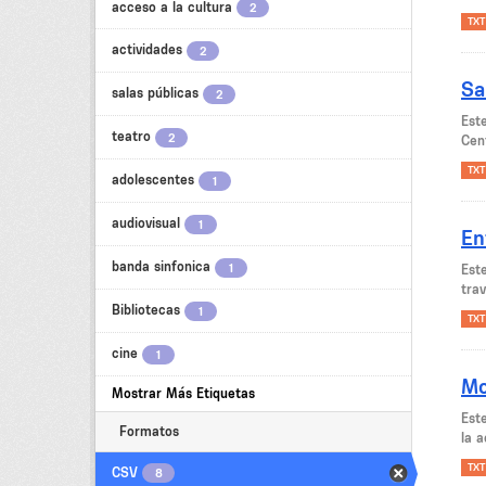
acceso a la cultura
2
TXT
actividades
2
Sa
salas públicas
2
Este
teatro
2
Cent
TXT
adolescentes
1
audiovisual
1
En
banda sinfonica
1
Est
trav
Bibliotecas
1
TXT
cine
1
Mo
Mostrar Más Etiquetas
Est
Formatos
la a
TXT
CSV
8