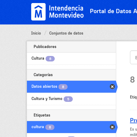
Ir
al
Portal de Datos A
contenido
Inicio
Conjuntos de datos
Publicadores
Cultura
8
Categorías
8
Datos abiertos
8
Etiq
Cultura y Turismo
5
Etiquetas
Pr
cultura
8
Es 
mili