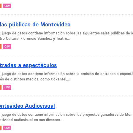
CSV
las públicas de Montevideo
 juego de datos contiene información sobre las siguientes salas públicas de M
ro Cultural Florencio Sánchez y Teatro...
CSV
tradas a espectáculos
e juego de datos contiene información sobre la emisión de entradas a espectá
és de distintos medios, como tickantel,...
CSV
ntevideo Audiovisual
e juego de datos contiene información sobre los proyectos ganadores de Monte
ctividad audiovisual en sus diversos...
CSV