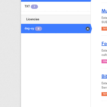
TXT
7
Mu
Est
Licencias
SUB
dag-uy
8
TXT
Fo
Est
cult
CS
Bi
Est
Serv
TXT