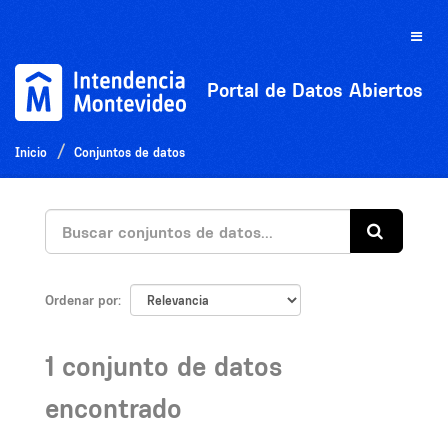
Ir
al
Toggle
contenido
naviga
Portal de Datos Abiertos
Inicio
Conjuntos de datos
Ordenar por
1 conjunto de datos
encontrado