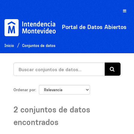
Ir
al
Toggle
contenido
naviga
Portal de Datos Abiertos
Inicio
Conjuntos de datos
Ordenar por
2 conjuntos de datos
encontrados