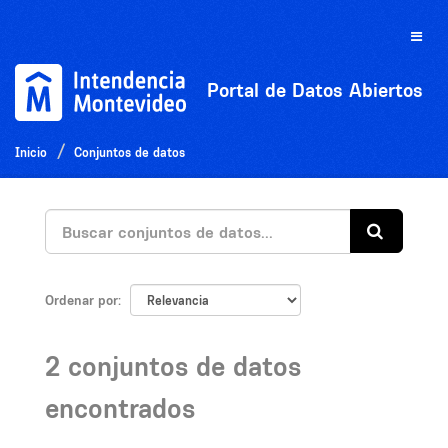
Ir
al
Toggle
contenido
naviga
Portal de Datos Abiertos
Inicio
Conjuntos de datos
Ordenar por
2 conjuntos de datos
encontrados