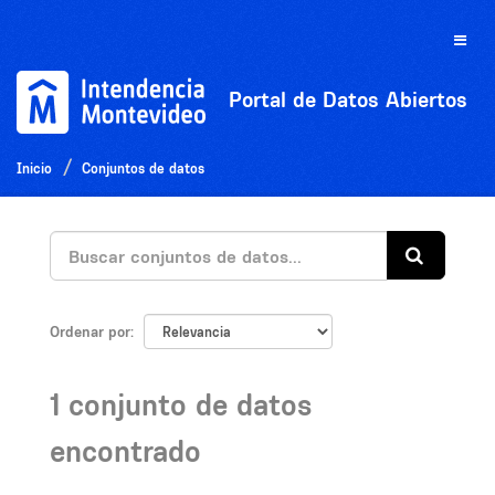
Ir
al
Toggle
contenido
naviga
Portal de Datos Abiertos
Inicio
Conjuntos de datos
Ordenar por
1 conjunto de datos
encontrado