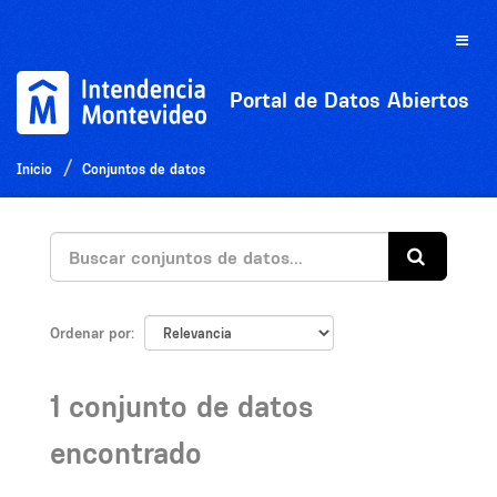
Ir
al
Toggle
contenido
naviga
Portal de Datos Abiertos
Inicio
Conjuntos de datos
Ordenar por
1 conjunto de datos
encontrado